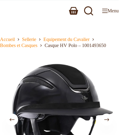
Menu
Accueil
Sellerie
Equipement du Cavalier
Bombes et Casques
Casque HV Polo – 1001493650