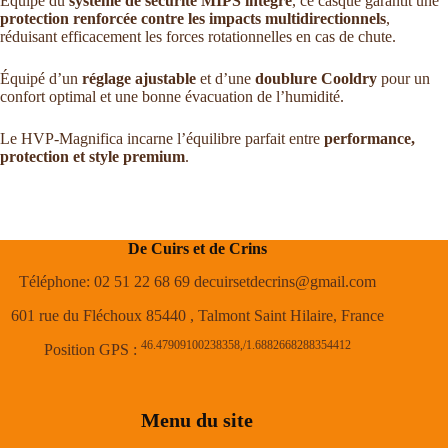
Équipé du
système de sécurité MIPS intégré
, ce casque garantit une
protection renforcée contre les impacts multidirectionnels
,
réduisant efficacement les forces rotationnelles en cas de chute.
Équipé d’un
réglage ajustable
et d’une
doublure Cooldry
pour un
confort optimal et une bonne évacuation de l’humidité.
Le HVP-Magnifica incarne l’équilibre parfait entre
performance,
protection et style premium
.
De Cuirs et de Crins
Téléphone: 02 51 22 68 69 decuirsetdecrins@gmail.com
601 rue du Fléchoux 85440 , Talmont Saint Hilaire, France
46.47909100238358,/1.6882668288354412
Position GPS :
Menu du site