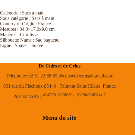
Catégorie :
Sacs à main
Sous-catégorie :
Sacs à main
Country of Origin :
France
Mesures :
34.0×17.0x9.0 cm
Matières :
Cuir lisse
Silhouette Name :
Sac baguette
Ligne :
Suave – Suave
De Cuirs et de Crins
Téléphone: 02 51 22 68 69 decuirsetdecrins@gmail.com
601 rue du Fléchoux 85440 , Talmont Saint Hilaire, France
46.47909100238358,/1.6882668288354412
Position GPS :
Menu du site