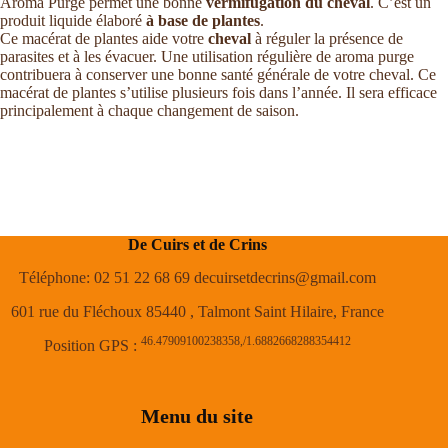
Aroma Purge permet une bonne
vermifugation du cheval
. C’est un
produit liquide élaboré
à base de plantes
.
Ce macérat de plantes aide votre
cheval
à réguler la présence de
parasites et à les évacuer. Une utilisation régulière de aroma purge
contribuera à conserver une bonne santé générale de votre cheval. Ce
macérat de plantes s’utilise plusieurs fois dans l’année. Il sera efficace
principalement à chaque changement de saison.
De Cuirs et de Crins
Téléphone: 02 51 22 68 69 decuirsetdecrins@gmail.com
601 rue du Fléchoux 85440 , Talmont Saint Hilaire, France
46.47909100238358,/1.6882668288354412
Position GPS :
Menu du site