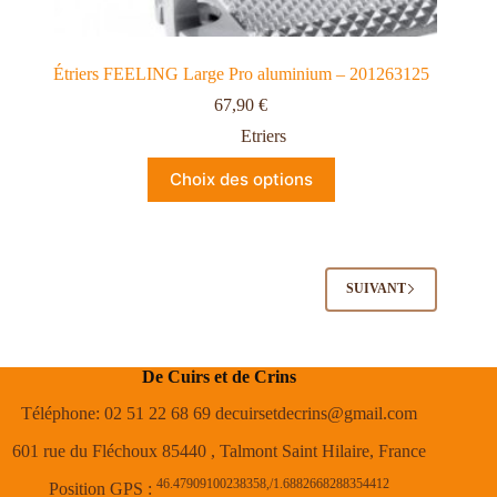
Étriers FEELING Large Pro aluminium – 201263125
67,90
€
Etriers
Choix des options
SUIVANT
De Cuirs et de Crins
Téléphone: 02 51 22 68 69 decuirsetdecrins@gmail.com
601 rue du Fléchoux 85440 , Talmont Saint Hilaire, France
46.47909100238358,/1.6882668288354412
Position GPS :