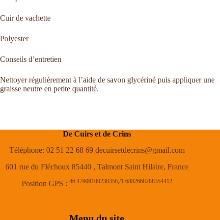
Cuir de vachette
Polyester
Conseils d’entretien
Nettoyer régulièrement à l’aide de savon glycériné puis appliquer une
graisse neutre en petite quantité.
De Cuirs et de Crins
Téléphone: 02 51 22 68 69 decuirsetdecrins@gmail.com
601 rue du Fléchoux 85440 , Talmont Saint Hilaire, France
46.47909100238358,/1.6882668288354412
Position GPS :
Menu du site