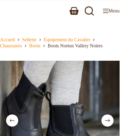
Menu
Accueil
Sellerie
Equipement du Cavalier
Chaussures
Boots
Boots Norton Vallery Noires