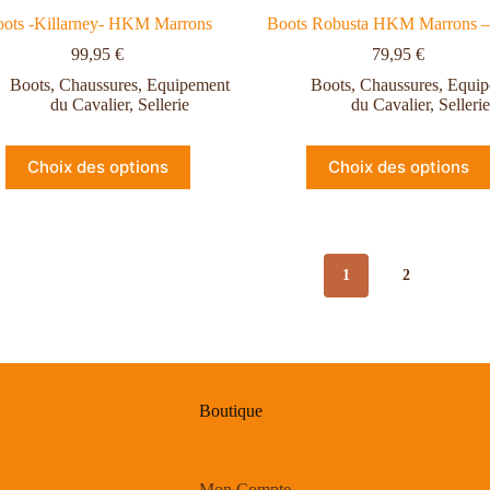
ots -Killarney- HKM Marrons
Boots Robusta HKM Marrons –
99,95
€
79,95
€
Boots
,
Chaussures
,
Equipement
Boots
,
Chaussures
,
Equip
du Cavalier
,
Sellerie
du Cavalier
,
Sellerie
Choix des options
Choix des options
1
2
Boutique
Mon Compte