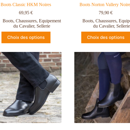
Boots Classic HKM Noires
Boots Norton Vallery Noir
69,95
€
79,90
€
Boots
,
Chaussures
,
Equipement
Boots
,
Chaussures
,
Equip
du Cavalier
,
Sellerie
du Cavalier
,
Sellerie
Choix des options
Choix des options