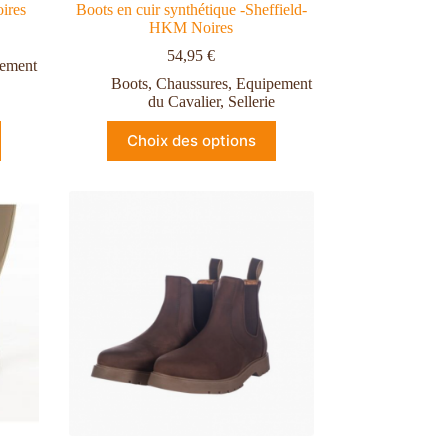
ires
Boots en cuir synthétique -Sheffield-
HKM Noires
54,95
€
ement
Boots
,
Chaussures
,
Equipement
du Cavalier
,
Sellerie
Choix des options