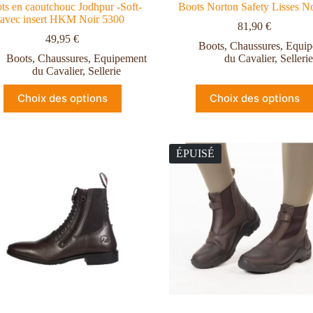
ts en caoutchouc Jodhpur -Soft-
Boots Norton Safety Lisses No
avec insert HKM Noir 5300
81,90
€
49,95
€
Boots
,
Chaussures
,
Equip
Boots
,
Chaussures
,
Equipement
du Cavalier
,
Sellerie
du Cavalier
,
Sellerie
Choix des options
Choix des options
ÉPUISÉ