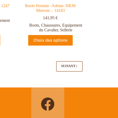
 1247
Boots Homme -Adrian- HKM
Marrons – 14183
141,95
€
ement
Boots
,
Chaussures
,
Equipement
du Cavalier
,
Sellerie
Choix des options
SUIVANT