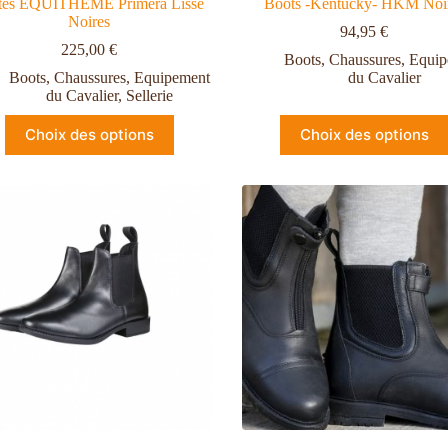
tes EQUITHÈME Primera Lisse
Boots -Kentucky- HKM Noi
Noires
94,95
€
225,00
€
Boots
,
Chaussures
,
Equip
Boots
,
Chaussures
,
Equipement
du Cavalier
du Cavalier
,
Sellerie
Choix des options
Choix des options