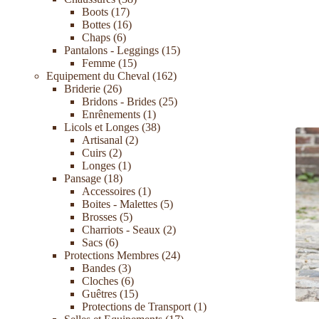
Boots
17
Bottes
16
Chaps
6
Pantalons - Leggings
15
Femme
15
Equipement du Cheval
162
Briderie
26
Bridons - Brides
25
Enrênements
1
Licols et Longes
38
Artisanal
2
Cuirs
2
Longes
1
Pansage
18
Accessoires
1
Boites - Malettes
5
Brosses
5
Charriots - Seaux
2
Sacs
6
Protections Membres
24
Bandes
3
Cloches
6
Guêtres
15
Protections de Transport
1