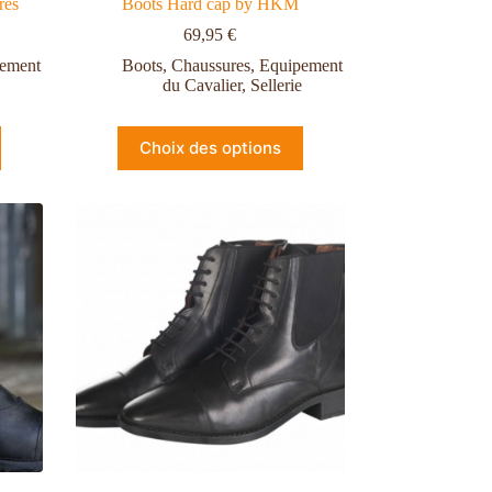
res
Boots Hard cap by HKM
69,95
€
ement
Boots
,
Chaussures
,
Equipement
du Cavalier
,
Sellerie
Choix des options