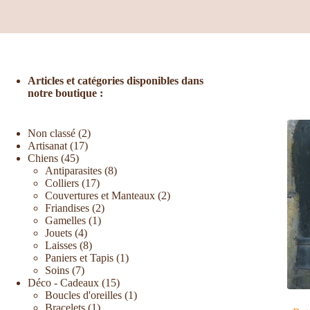
Articles et catégories disponibles dans
notre boutique :
Non classé
2
Artisanat
17
Chiens
45
Antiparasites
8
Colliers
17
Couvertures et Manteaux
2
Friandises
2
Gamelles
1
Jouets
4
Laisses
8
Paniers et Tapis
1
Soins
7
Déco - Cadeaux
15
Boucles d'oreilles
1
Bracelets
1