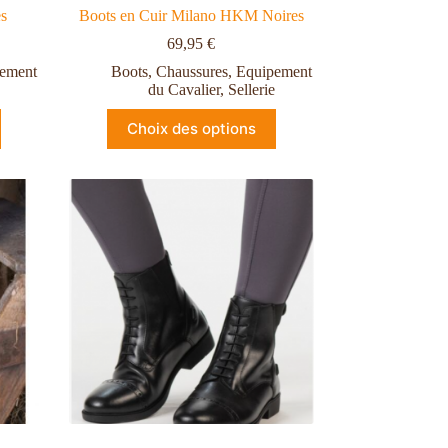
es
Boots en Cuir Milano HKM Noires
69,95
€
ement
Boots
,
Chaussures
,
Equipement
du Cavalier
,
Sellerie
Choix des options