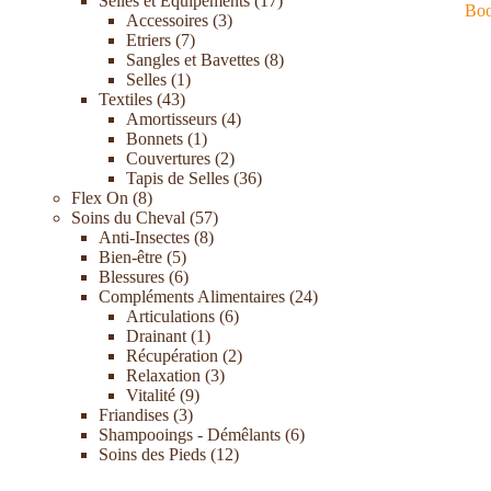
Selles et Equipements
17
Boo
Accessoires
3
Etriers
7
Sangles et Bavettes
8
Selles
1
Textiles
43
Amortisseurs
4
Bonnets
1
Couvertures
2
Tapis de Selles
36
Flex On
8
Soins du Cheval
57
Anti-Insectes
8
Bien-être
5
Blessures
6
Compléments Alimentaires
24
Articulations
6
Drainant
1
Récupération
2
Relaxation
3
Vitalité
9
Friandises
3
Shampooings - Démêlants
6
Soins des Pieds
12