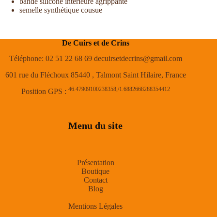
bande silicone intérieure agrippante
semelle synthétique cousue
De Cuirs et de Crins
Téléphone: 02 51 22 68 69 decuirsetdecrins@gmail.com
601 rue du Fléchoux 85440 , Talmont Saint Hilaire, France
46.47909100238358,/1.6882668288354412
Position GPS :
Menu du site
Présentation
Boutique
Contact
Blog
Mentions Légales