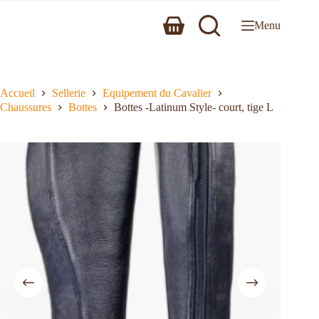
Menu
Accueil
Sellerie
Equipement du Cavalier
Chaussures
Bottes
Bottes -Latinum Style- court, tige L