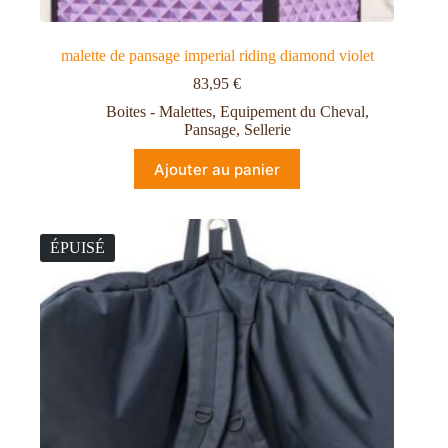
malette de pansage imperial riding diamond violet
83,95
€
Boites - Malettes
,
Equipement du Cheval
,
Pansage
,
Sellerie
Ajouter au panier
ÉPUISÉ