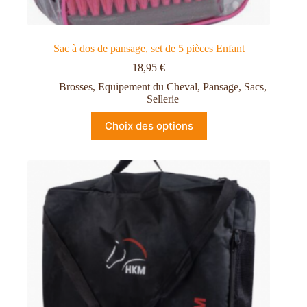
Sac à dos de pansage, set de 5 pièces Enfant
18,95
€
Brosses
,
Equipement du Cheval
,
Pansage
,
Sacs
,
Sellerie
Choix des options