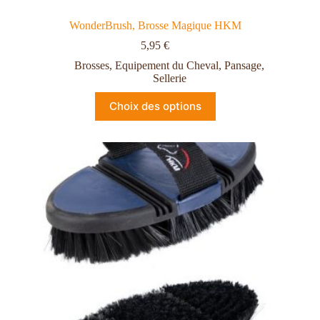
WonderBrush, Brosse Magique HKM
5,95
€
Brosses
,
Equipement du Cheval
,
Pansage
,
Sellerie
Choix des options