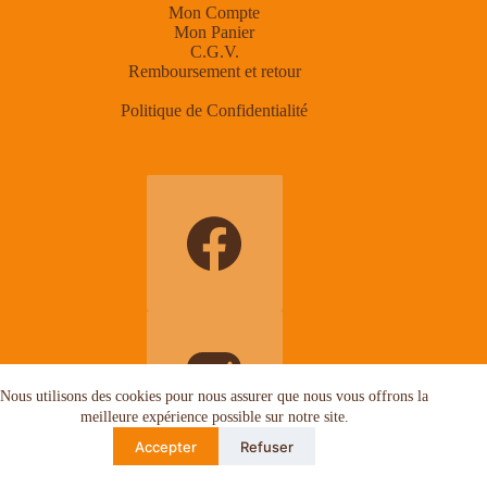
Mon Compte
Mon Panier
C.G.V.
Remboursement et retour
Politique de Confidentialité
Nous utilisons des cookies pour nous assurer que nous vous offrons la
meilleure expérience possible sur notre site.
Accepter
Refuser
Copyright © 2026 Boutique de Cuirs et de Crins - WordPress
Theme by
Creative Themes
.