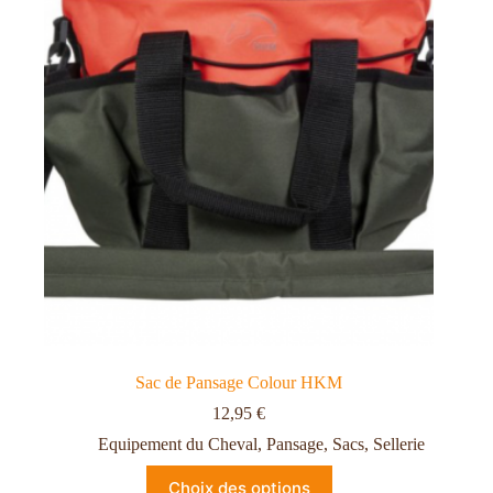
Sac de Pansage Colour HKM
12,95
€
Equipement du Cheval
,
Pansage
,
Sacs
,
Sellerie
Choix des options