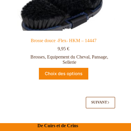
Brosse douce -Flex- HKM – 14447
9,95
€
Brosses
,
Equipement du Cheval
,
Pansage
,
Sellerie
Choix des options
SUIVANT
De Cuirs et de Crins