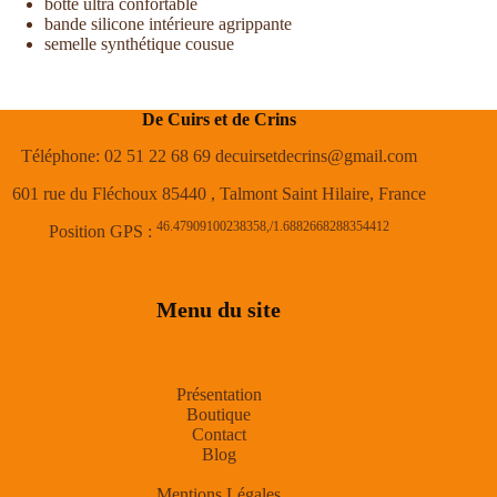
botte ultra confortable
bande silicone intérieure agrippante
semelle synthétique cousue
De Cuirs et de Crins
Téléphone: 02 51 22 68 69 decuirsetdecrins@gmail.com
601 rue du Fléchoux 85440 , Talmont Saint Hilaire, France
46.47909100238358,/1.6882668288354412
Position GPS :
Menu du site
Présentation
Boutique
Contact
Blog
Mentions Légales