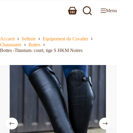
Menu
Accueil
Sellerie
Equipement du Cavalier
Chaussures
Bottes
Bottes -Titanium- court, tige S HKM Noires