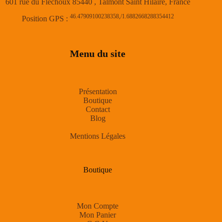
601 rue du Fléchoux 85440 , Talmont Saint Hilaire, France
46.47909100238358,/1.6882668288354412
Position GPS :
Menu du site
Présentation
Boutique
Contact
Blog
Mentions Légales
Boutique
Mon Compte
Mon Panier