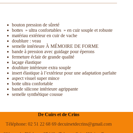
bouton pression de sûreté
bottes » ultra confortables » en cuir souple et robuste
matériau extérieur en cuir de vache
doublure : veau
semelle intérieure À MÉMOIRE DE FORME
bande à pression avec guidage pour éperons
fermeture éclair de grande qualité
laçage élastique
doublure intérieure extra souple
insert élastique à l’extérieur pour une adaptation parfaite
aspect visuel super mince
botte ultra confortable
bande silicone intérieure agrippante
semelle synthétique cousue
De Cuirs et de Crins
Téléphone: 02 51 22 68 69 decuirsetdecrins@gmail.com