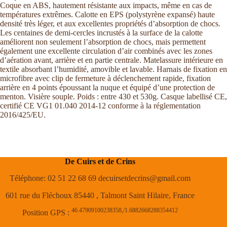
Coque en ABS, hautement résistante aux impacts, même en cas de
températures extrêmes. Calotte en EPS (polystyrène expansé) haute
densité très léger, et aux excellentes propriétés d’absorption de chocs.
Les centaines de demi-cercles incrustés à la surface de la calotte
améliorent non seulement l’absorption de chocs, mais permettent
également une excellente circulation d’air combinés avec les zones
d’aération avant, arrière et en partie centrale. Matelassure intérieure en
textile absorbant l’humidité, amovible et lavable. Harnais de fixation en
microfibre avec clip de fermeture à déclenchement rapide, fixation
arrière en 4 points époussant la nuque et équipé d’une protection de
menton. Visière souple. Poids : entre 430 et 530g. Casque labellisé CE,
certifié CE VG1 01.040 2014-12 conforme à la réglementation
2016/425/EU.
De Cuirs et de Crins
Téléphone: 02 51 22 68 69 decuirsetdecrins@gmail.com
601 rue du Fléchoux 85440 , Talmont Saint Hilaire, France
46.47909100238358,/1.6882668288354412
Position GPS :