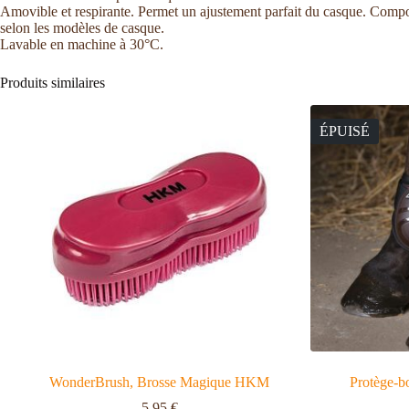
Amovible et respirante. Permet un ajustement parfait du casque. Composé
selon les modèles de casque.
Lavable en machine à 30°C.
Produits similaires
ÉPUISÉ
WonderBrush, Brosse Magique HKM
Protège-b
5,95
€