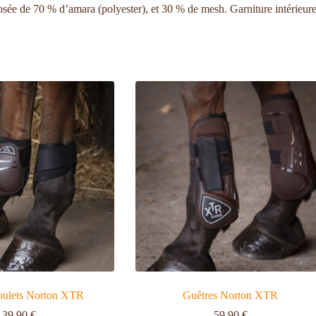
e de 70 % d’amara (polyester), et 30 % de mesh. Garniture intérieure en
oulets Norton XTR
Guêtres Norton XTR
39,90
€
59,90
€