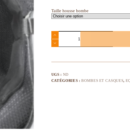
Taille housse bombe
UGS :
ND
CATÉGORIES :
BOMBES ET CASQUES
,
E