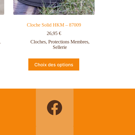
Cloche Solid HKM – 87009
26,95
€
,
Cloches
,
Protections Membres
,
Sellerie
Choix des options