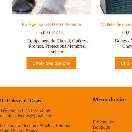
Protège-boulets HKM Premium
Mallette de pans
5,00
€
69,9
19,95
€
Equipement du Cheval
,
Guêtres
,
Boites - 
Promos
,
Protections Membres
,
Chev
Sellerie
Choix des options
Choi
Menu du site
De Cuirs et de Crins
Téléphone: 02 51 22 68 69
decuirsetdecrins@gmail.com
Présentation
601 rue du Fléchoux 85440 , Talmont
Boutique
Saint Hilaire, France