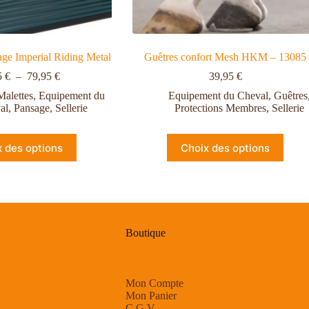
age Imperial Riding Metal
Guêtres confort Mesh HKM – 13085
5
€
–
79,95
€
39,95
€
Malettes
,
Equipement du
Equipement du Cheval
,
Guêtres
al
,
Pansage
,
Sellerie
Protections Membres
,
Sellerie
x des options
Choix des options
Boutique
Mon Compte
Mon Panier
C.G.V.