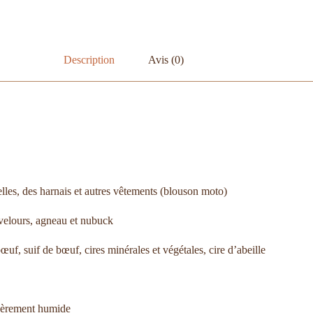
Description
Avis (0)
elles, des harnais et autres vêtements (blouson moto)
r velours, agneau et nubuck
œuf, suif de bœuf, cires minérales et végétales, cire d’abeille
égèrement humide