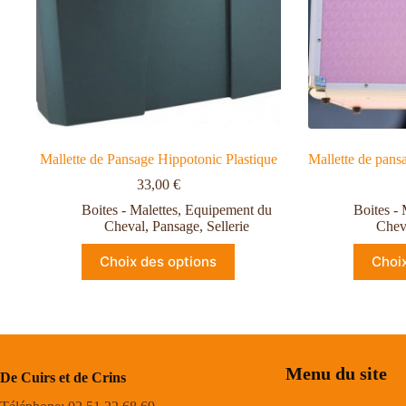
Mallette de Pansage Hippotonic Plastique
Mallette de pans
33,00
€
Boites - Malettes
,
Equipement du
Boites - 
Cheval
,
Pansage
,
Sellerie
Chev
Choix des options
Choi
Menu du site
De Cuirs et de Crins