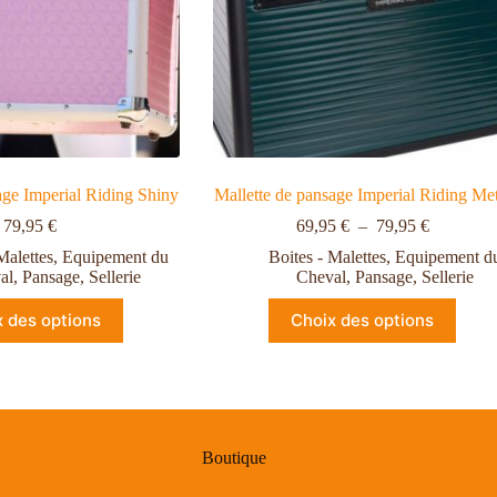
age Imperial Riding Shiny
Mallette de pansage Imperial Riding Met
79,95
€
69,95
€
–
79,95
€
Malettes
,
Equipement du
Boites - Malettes
,
Equipement d
al
,
Pansage
,
Sellerie
Cheval
,
Pansage
,
Sellerie
x des options
Choix des options
Boutique