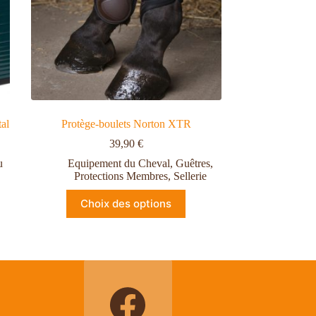
al
Protège-boulets Norton XTR
39,90
€
u
Equipement du Cheval
,
Guêtres
,
Protections Membres
,
Sellerie
Choix des options