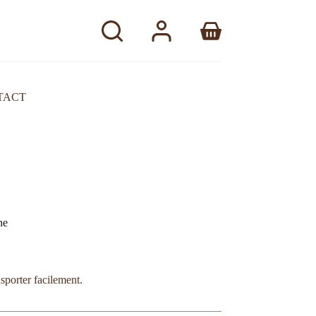
TACT
ne
nsporter facilement.