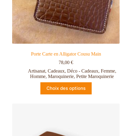
Porte Carte en Alligator Cousu Main
78,00
€
Artisanat
,
Cadeaux
,
Déco - Cadeaux
,
Femme
,
Homme
,
Maroquinerie
,
Petite Maroquinerie
Choix des options