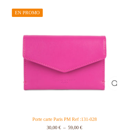
EN PROMO
Porte carte Paris PM Ref :131-028
30,00
€
–
59,00
€