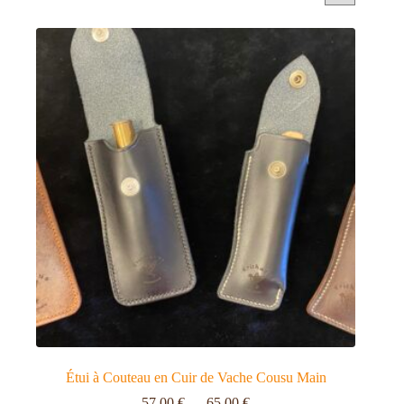
Étui à Couteau en Cuir de Vache Cousu Main
57,00
€
–
65,00
€