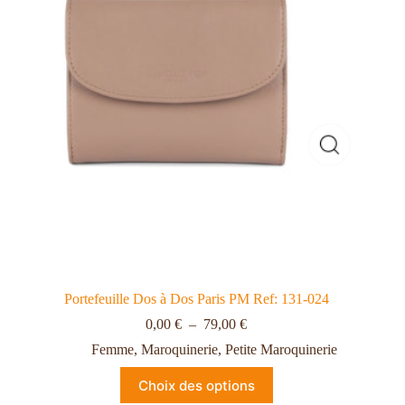
Portefeuille Dos à Dos Paris PM Ref: 131-024
0,00
€
–
79,00
€
Femme
,
Maroquinerie
,
Petite Maroquinerie
Choix des options