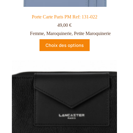
Porte Carte Paris PM Ref: 131-022
49,00
€
Femme
,
Maroquinerie
,
Petite Maroquinerie
Choix des options