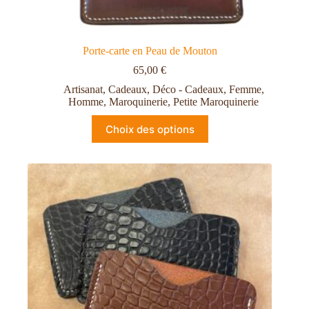
Porte-carte en Peau de Mouton
65,00
€
Artisanat
,
Cadeaux
,
Déco - Cadeaux
,
Femme
,
Homme
,
Maroquinerie
,
Petite Maroquinerie
Choix des options