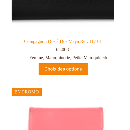
Compagnon Dos à Dos Maya Ref: 117-01
65,00
€
Femme
,
Maroquinerie
,
Petite Maroquinerie
Choix des options
EN PROMO