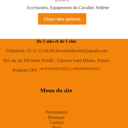
Accessoires
,
Equipement du Cavalier
,
Sellerie
Choix des options
De Cuirs et de Crins
Téléphone: 02 51 22 68 69 decuirsetdecrins@gmail.com
601 rue du Fléchoux 85440 , Talmont Saint Hilaire, France
46.47909100238358,/1.6882668288354412
Position GPS :
Menu du site
Présentation
Boutique
Contact
Blog