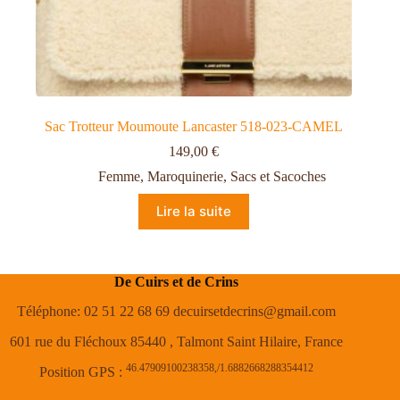
Sac Trotteur Moumoute Lancaster 518-023-CAMEL
149,00
€
Femme
,
Maroquinerie
,
Sacs et Sacoches
Lire la suite
De Cuirs et de Crins
Téléphone: 02 51 22 68 69 decuirsetdecrins@gmail.com
601 rue du Fléchoux 85440 , Talmont Saint Hilaire, France
46.47909100238358,/1.6882668288354412
Position GPS :