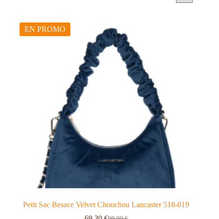
EN PROMO
Petit Sac Besace Velvet Chouchou Lancaster 518-019
69,30
€
99,00
€