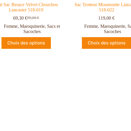
tit Sac Besace Velvet Chouchou
Sac Trotteur Moumoutte Lanca
Lancaster 518-019
518-022
69,30
€
119,00
€
99,00
€
Femme
,
Maroquinerie
,
Sacs et
Femme
,
Maroquinerie
,
S
Sacoches
Sacoches
Choix des options
Choix des options