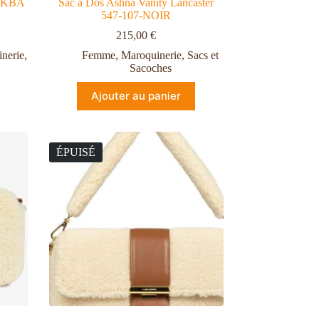
m KBA
Sac à Dos Ashna Vanity Lancaster
547-107-NOIR
215,00
€
nerie
,
Femme
,
Maroquinerie
,
Sacs et
Sacoches
Ajouter au panier
ÉPUISÉ