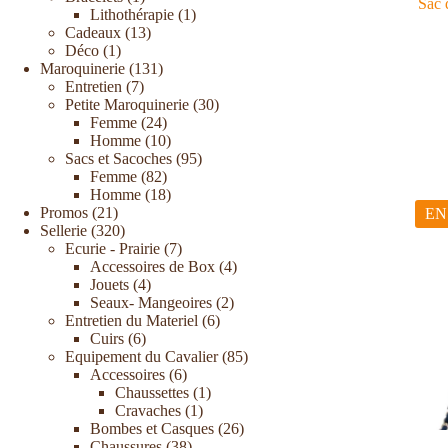
Sac 
Lithothérapie
1
Cadeaux
13
Déco
1
Maroquinerie
131
Entretien
7
Petite Maroquinerie
30
Femme
24
Homme
10
Sacs et Sacoches
95
Femme
82
Homme
18
Promos
21
EN
Sellerie
320
Ecurie - Prairie
7
Accessoires de Box
4
Jouets
4
Seaux- Mangeoires
2
Entretien du Materiel
6
Cuirs
6
Equipement du Cavalier
85
Accessoires
6
Chaussettes
1
Cravaches
1
Bombes et Casques
26
Chaussures
38