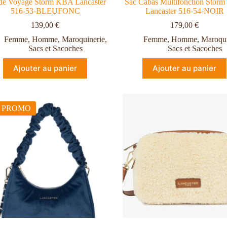
de Voyage Storm KBA Lancaster
Sac Cabas Multifonction Stor
516-53-BLEUFONC
Lancaster 516-54-NOIR
139,00
€
179,00
€
Femme
,
Homme
,
Maroquinerie
,
Femme
,
Homme
,
Maroqui
Sacs et Sacoches
Sacs et Sacoches
Ajouter au panier
Ajouter au panier
 PROMO