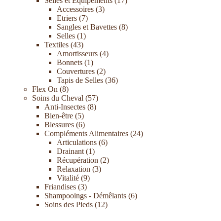
Selles et Equipements
17
Accessoires
3
Etriers
7
Sangles et Bavettes
8
Selles
1
Textiles
43
Amortisseurs
4
Bonnets
1
Couvertures
2
Tapis de Selles
36
Flex On
8
Soins du Cheval
57
Anti-Insectes
8
Bien-être
5
Blessures
6
Compléments Alimentaires
24
Articulations
6
Drainant
1
Récupération
2
Relaxation
3
Vitalité
9
Friandises
3
Shampooings - Démêlants
6
Soins des Pieds
12