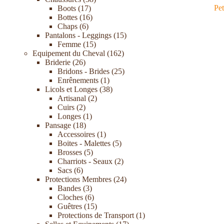
Pe
Boots
17
Bottes
16
Chaps
6
Pantalons - Leggings
15
Femme
15
Equipement du Cheval
162
Briderie
26
Bridons - Brides
25
Enrênements
1
Licols et Longes
38
Artisanal
2
Cuirs
2
Longes
1
Pansage
18
Accessoires
1
Boites - Malettes
5
Brosses
5
Charriots - Seaux
2
Sacs
6
Protections Membres
24
Bandes
3
Cloches
6
Guêtres
15
Protections de Transport
1