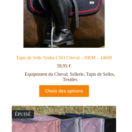
Tapis de Selle Aruba CSO Cheval – HKM – 14600
59,95
€
Equipement du Cheval
,
Sellerie
,
Tapis de Selles
,
Textiles
Choix des options
ÉPUISÉ