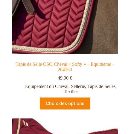
Tapis de Selle CSO Cheval « Softy » – Equitheme –
204763
49,90
€
Equipement du Cheval
,
Sellerie
,
Tapis de Selles
,
Textiles
Choix des options