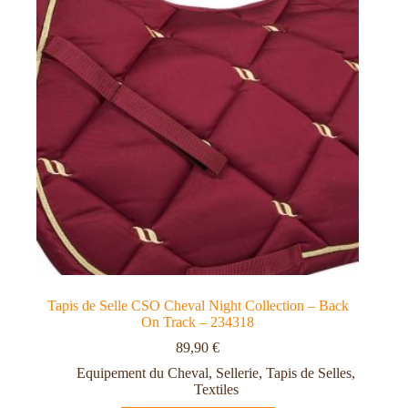
Tapis de Selle CSO Cheval Night Collection – Back
On Track – 234318
89,90
€
Equipement du Cheval
,
Sellerie
,
Tapis de Selles
,
Textiles