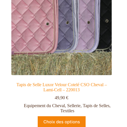
Tapis de Selle Luxor Velour Cotelé CSO Cheval –
Lami-Cell – 220013
49,90
€
Equipement du Cheval
,
Sellerie
,
Tapis de Selles
,
Textiles
Choix des options