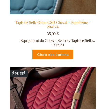
Tapis de Selle Orion CSO Cheval – Equithème –
204774
35,90
€
Equipement du Cheval
,
Sellerie
,
Tapis de Selles
,
Textiles
Choix des options
ÉPUISÉ