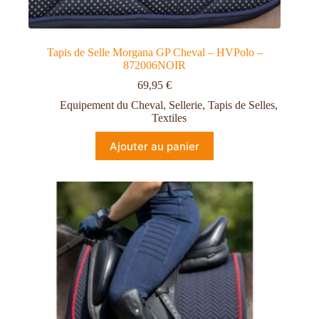
Tapis de Selle Morgana GP Cheval – HVPolo –
872006NOIR
69,95
€
Equipement du Cheval
,
Sellerie
,
Tapis de Selles
,
Textiles
Ajouter au panier